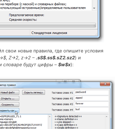
йл свои новые правила, где опишите условия
s→$, Z→2, z→2 –
.sS$.ss$.sZ2.sz2
) и
м словаре будут цифры –
$w$x
):